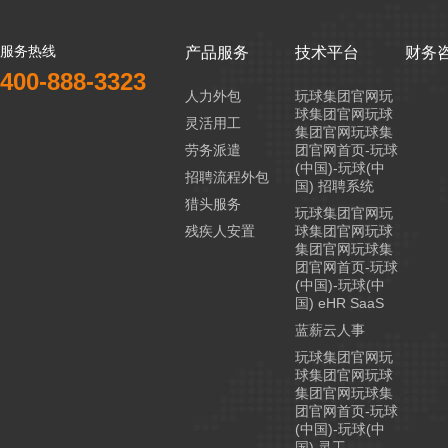
服务热线
产品服务
技术平台
财务
400-888-3323
人力外包
玩球集团官网玩
球集团官网玩球
灵活用工
集团官网玩球集
劳务派遣
团官网首页-玩球
(中国)-玩球(中
招聘流程外包
国) 招聘系统
猎头服务
玩球集团官网玩
残疾人安置
球集团官网玩球
集团官网玩球集
团官网首页-玩球
(中国)-玩球(中
国) eHR SaaS
蓝薪云人事
玩球集团官网玩
球集团官网玩球
集团官网玩球集
团官网首页-玩球
(中国)-玩球(中
国) 灵工