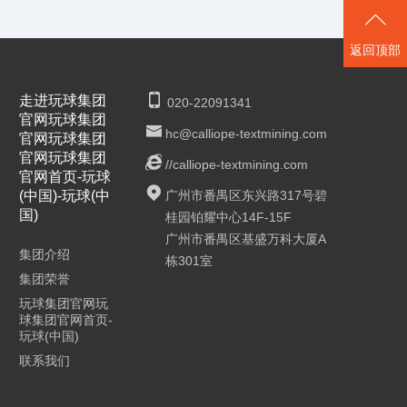
返回顶部
走进玩球集团
020-22091341
官网玩球集团
hc@calliope-textmining.com
官网玩球集团
官网玩球集团
//calliope-textmining.com
官网首页-玩球
(中国)-玩球(中
广州市番禺区东兴路317号碧
国)
桂园铂耀中心14F-15F
广州市番禺区基盛万科大厦A
集团介绍
栋301室
集团荣誉
玩球集团官网玩
球集团官网首页-
玩球(中国)
联系我们