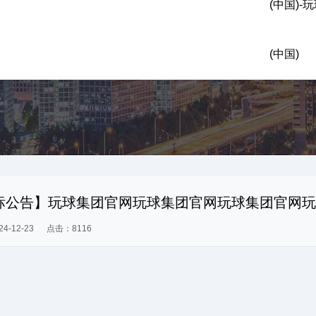
(中国)-
业产业。
(中国)
标公告】玩球集团官网玩球集团官网玩球集团官网玩
-玩球(中国) 集团总部大厦全过程造价咨询工程
4-12-23
点击：8116