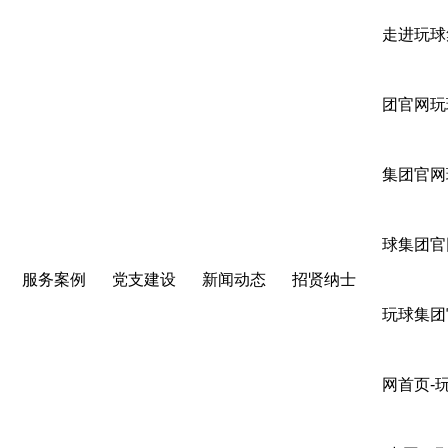
(中国)
走进玩球
团官网玩
集团官网
球集团官
服务案例
党支建设
新闻动态
招贤纳士
玩球集团
集团官网首页-玩球(中国)-玩球(中国) 集团总部
项目占地面积8594.43㎡，总建筑面积约 6242
网首页-
首页-玩球(中国)-玩球(中国) 集团总部大厦地上
 2 层；地上 47420 ㎡、地下 15000 ㎡，绿地率