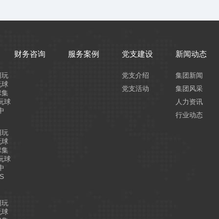
财务咨询
服务案例
党支建设
新闻动态
网玩
党支介绍
集团新闻
玩球
党支活动
集团风采
球集
玩球
人力资讯
中
行业动态
网玩
玩球
球集
玩球
中
S
网玩
玩球