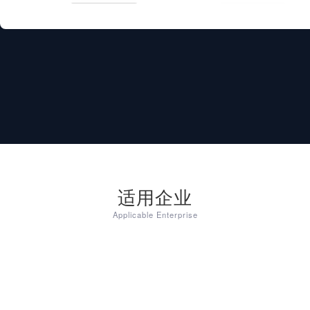
适用企业
Applicable Enterprise