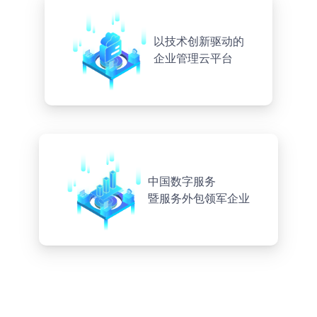
以技术创新驱动的
企业管理云平台
中国数字服务
暨服务外包领军企业