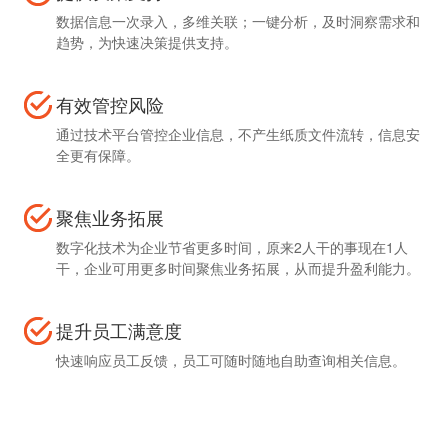
数据信息一次录入，多维关联；一键分析，及时洞察需求和
趋势，为快速决策提供支持。
有效管控风险
通过技术平台管控企业信息，不产生纸质文件流转，信息安
全更有保障。
聚焦业务拓展
数字化技术为企业节省更多时间，原来2人干的事现在1人
干，企业可用更多时间聚焦业务拓展，从而提升盈利能力。
提升员工满意度
快速响应员工反馈，员工可随时随地自助查询相关信息。