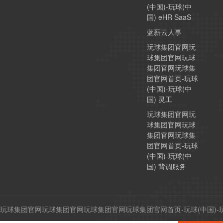
(中国)-玩球(中
国) eHR SaaS
蓝薪云人事
玩球集团官网玩
球集团官网玩球
集团官网玩球集
团官网首页-玩球
(中国)-玩球(中
国) 灵工
玩球集团官网玩
球集团官网玩球
集团官网玩球集
团官网首页-玩球
(中国)-玩球(中
国) 背调服务
玩球集团官网玩球集团官网玩球集团官网玩球集团官网首页-玩球(中国)-玩