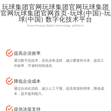
玩球集团官网玩球集团官网玩球集团
官网玩球集团官网首页-玩球(中国)-玩
球(中国) 数字化技术平台
Huanchuang digital technology platform
提高企业效率
通过数字化技术，优化业务流程，减少重复性任务，提高工
作效率，节省时间和成本。
降低企业成本
通过自动化流程，减少人工干预、提高资源利用率，降低成
本，提升盈利能力。
提供决策支持