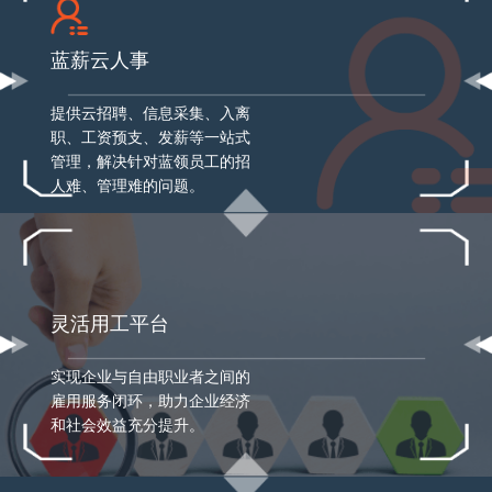
蓝薪云人事
提供云招聘、信息采集、入离
职、工资预支、发薪等一站式
管理，解决针对蓝领员工的招
人难、管理难的问题。
灵活用工平台
实现企业与自由职业者之间的
雇用服务闭环，助力企业经济
和社会效益充分提升。