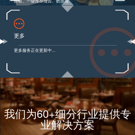
抓取、⼀键推荐报告、数据报
表等功能，提供高效的招聘和
人才管理。
更多
更多服务正在更新中...
我们为60+细分行业提供专
业解决方案