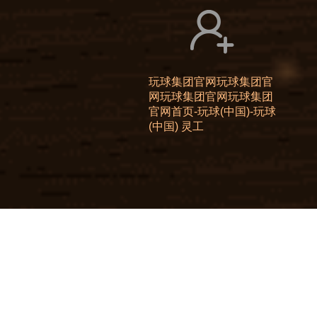
玩球集团官网玩球集团官
网玩球集团官网玩球集团
官网首页-玩球(中国)-玩球
(中国) 灵工