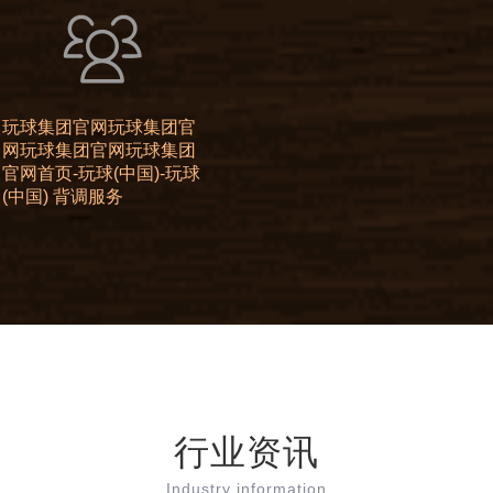
玩球集团官网玩球集团官
网玩球集团官网玩球集团
官网首页-玩球(中国)-玩球
(中国) 背调服务
行业资讯
Industry information