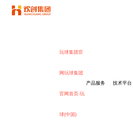
玩球集团官网玩球集团官网首页-玩球
玩球集团官
网玩球集团
产品服务
技术平台
官网首页-玩
球(中国)