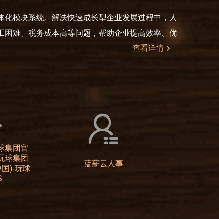
体化模块系统。解决快速成长型企业发展过程中，人
工困难、税务成本高等问题，帮助企业提高效率、优
查看详情
球集团官
玩球集团
蓝薪云人事
国)-玩球
S