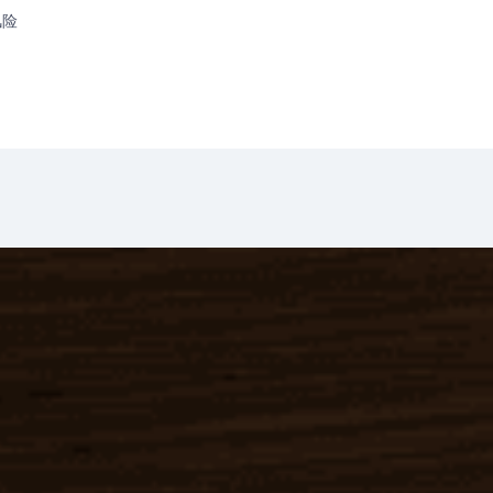
工管理 | 全风险 | 半风险