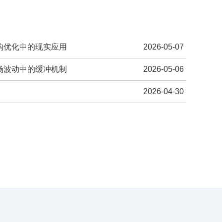
构优化中的现实应用
2026-05-07
场波动中的缓冲机制
2026-05-06
2026-04-30