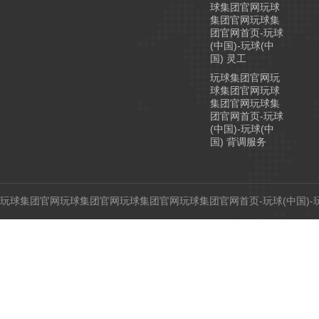
球集团官网玩球
集团官网玩球集
团官网首页-玩球
(中国)-玩球(中
国) 灵工
玩球集团官网玩
球集团官网玩球
集团官网玩球集
团官网首页-玩球
(中国)-玩球(中
国) 背调服务
玩球集团官网玩球集团官网玩球集团官网玩球集团官网首页-玩球(中国)-玩