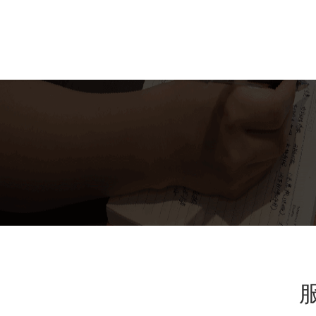
源解决方案，根据企业需求或问题进行调整。该服
灵活性和敏捷性，实现降本增效。