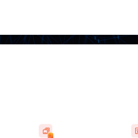
合，为用户提供员工雇前、雇后用工风险排查及预
玩球集团官网玩球集团官网玩球集团
玩球集团官网玩球集团官网玩球集团
官网玩球集团官网首页-玩球(中国)-
官网玩球集团官网首页-玩球(中国)-玩
玩球(中国) 招聘系统
球(中国) eHR SaaS
玩球集团官网玩球集团官网玩球集团
蓝薪云人事
官网玩球集团官网首页-玩球(中国)-玩
球(中国) 灵工
玩球集团官网玩球集团官网玩球集团
官网玩球集团官网首页-玩球(中国)-
玩球(中国) 背调服务