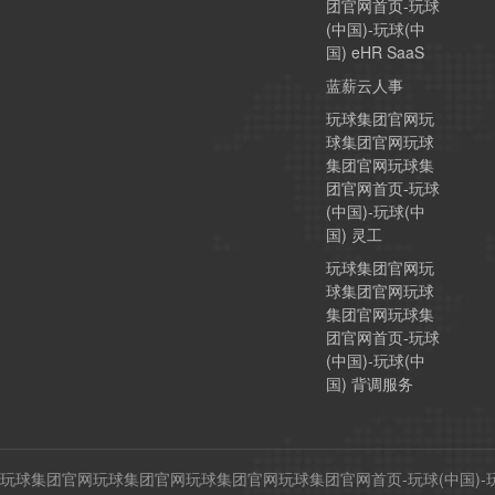
团官网首页-玩球
(中国)-玩球(中
国) eHR SaaS
蓝薪云人事
玩球集团官网玩
球集团官网玩球
集团官网玩球集
团官网首页-玩球
(中国)-玩球(中
国) 灵工
玩球集团官网玩
球集团官网玩球
集团官网玩球集
团官网首页-玩球
(中国)-玩球(中
国) 背调服务
玩球集团官网玩球集团官网玩球集团官网玩球集团官网首页-玩球(中国)-玩