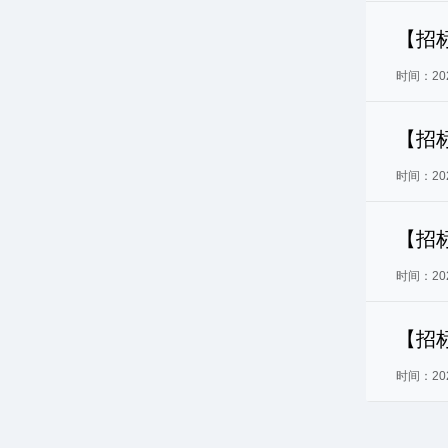
【招
球(中
时间：202
【招
国)
时间：202
【招
球(
时间：202
【招
国)
时间：202