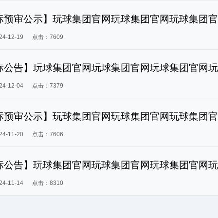
标预审公示】玩球集团官网玩球集团官网玩球集团官
国)-玩球(中国) 集团总部大厦项目前期土石方工程
4-12-19
点击：7609
标公告】玩球集团官网玩球集团官网玩球集团官网玩
-玩球(中国) 集团总部大厦前期土石方工程项目
4-12-04
点击：7379
标预审公示】玩球集团官网玩球集团官网玩球集团官
中国)-玩球(中国) 集团总部大厦项目全过程造价咨询
4-11-20
点击：7606
标公告】玩球集团官网玩球集团官网玩球集团官网玩
-玩球(中国) 集团总部大厦全过程造价咨询项目
4-11-14
点击：8310