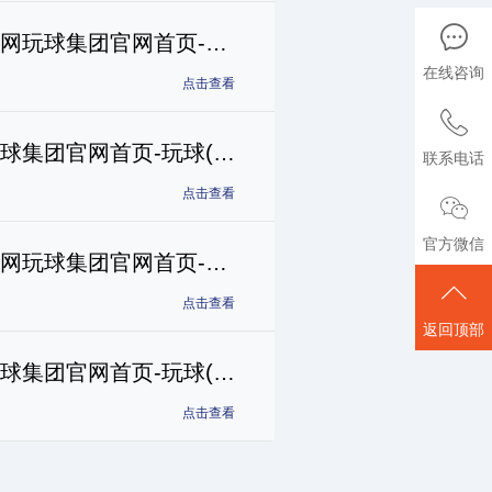
网玩球集团官网首页-玩
在线咨询
点击查看
球集团官网首页-玩球(中
联系电话
点击查看
官方微信
网玩球集团官网首页-玩
工程
点击查看
返回顶部
球集团官网首页-玩球(中
点击查看