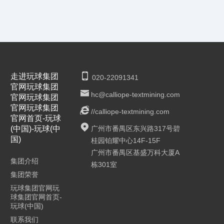
走进玩球集团
020-22091341
官网玩球集团
hc@calliope-textmining.com
官网玩球集团
官网玩球集团
//calliope-textmining.com
官网首页-玩球
(中国)-玩球(中
广州市番禺区东兴路317号碧
国)
桂园铂耀中心14F-15F
广州市番禺区基盛万科大厦A
集团介绍
栋301室
集团荣誉
玩球集团官网玩
球集团官网首页-
玩球(中国)
联系我们