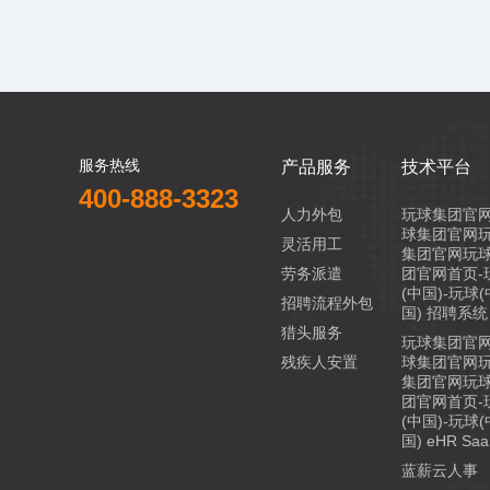
服务热线
产品服务
技术平台
400-888-3323
人力外包
玩球集团官
球集团官网
灵活用工
集团官网玩
劳务派遣
团官网首页-
(中国)-玩球(
招聘流程外包
国) 招聘系统
猎头服务
玩球集团官
残疾人安置
球集团官网
集团官网玩
团官网首页-
(中国)-玩球(
国) eHR Saa
蓝薪云人事