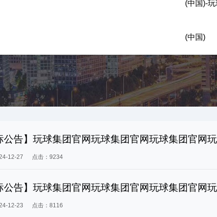
(中国)-
业产业。
(中国)
标公告】玩球集团官网玩球集团官网玩球集团官网玩
-玩球(中国) 集团总部大厦前期基坑支护和桩基础工程
4-12-27
点击：9234
标公告】玩球集团官网玩球集团官网玩球集团官网玩
-玩球(中国) 集团总部大厦全过程造价咨询工程
4-12-23
点击：8116