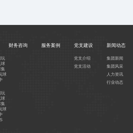
财务咨询
服务案例
党支建设
新闻动态
网玩
党支介绍
集团新闻
玩球
党支活动
集团风采
球集
玩球
人力资讯
中
行业动态
网玩
玩球
球集
玩球
中
S