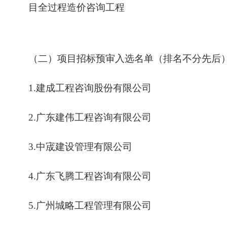
目
全过程造价咨询工程
（二）项目招标预审入选名单（排名不分先后
1.建成工程咨询股份有限公司
2.广东建伟工程咨询有限公司
3.中宬建设管理有限公司
4.广东飞腾工程咨询有限公司
5.广州城略工程管理有限公司