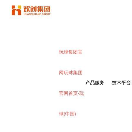
玩球集团官网玩球集团官网首页-玩球(中国
玩球集团官
网玩球集团
财税管理
产品服务
技术平台
官网首页-玩
Fiscal and tax management
球(中国)
玩球集团官网玩球集团官网玩球集团官网玩球集团官网首页-玩球
商，助力企业财税管理更简单。玩球集团官网玩球集团官网玩球集