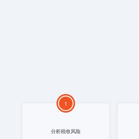
1
分析税收风险