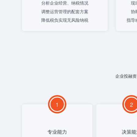
分析企业经营、纳税情况
现
调整运营管理的配套方案
协
降低税负实现无风险纳税
指导
企业投融资
1
2
专业能力
决策能