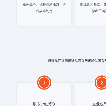
账务统筹、税务筹划能力、财
以原则为基础，
税战略制定
做出正确
玩球集团官网玩球集团官网玩球集团官网
1
2
股东分红筹划
企业税