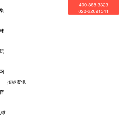
400-888-3323
集
020-22091341
球
玩
网
招标资讯
官
玩球