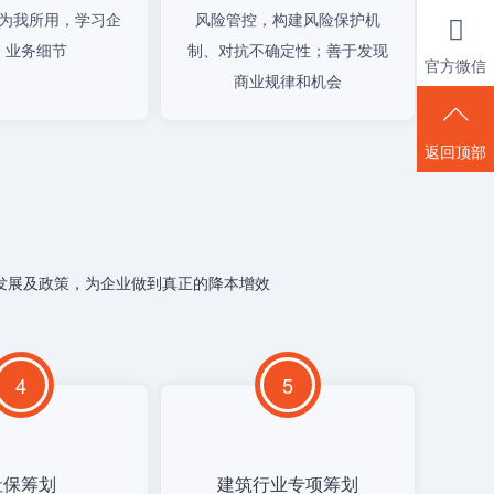
为我所用，学习企
风险管控，构建风险保护机
、业务细节
制、对抗不确定性；善于发现
官方微信
商业规律和机会
返回顶部
业发展及政策，为企业做到真正的降本增效
4
5
社保筹划
建筑行业专项筹划