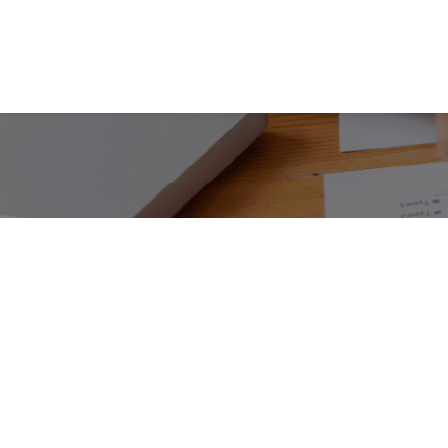
企业提供财税咨询、财税培训、建筑行业专项税务筹划以及
本、提升财税管理能力，实现企业持续降本增效。