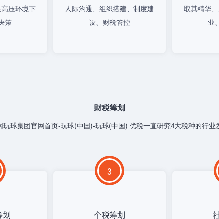
在高压环境下
人际沟通、组织搭建、制度建
取其精华、
决策
设、财税管控
业
财税筹划
玩球集团官网首页-玩球(中国)-玩球(中国) 优税一直研究4大税种的行
3
筹划
个税筹划