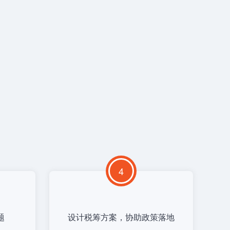
4
题
设计税筹方案，协助政策落地