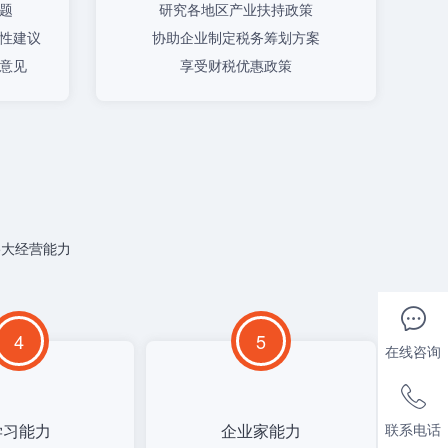
题
研究各地区产业扶持政策
性建议
协助企业制定税务筹划方案
意见
享受财税优惠政策
5大经营能力
4
5
在线咨询
学习能力
企业家能力
联系电话