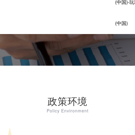
(中国)-
财税数字化管理工具等专业服务，助力企业优化财税管理成
(中国)
政策环境
Policy Environment