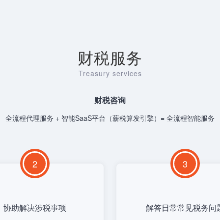
财税服务
Treasury services
财税咨询
全流程代理服务 + 智能SaaS平台（薪税算发引擎）= 全流程智能服务
2
3
协助解决涉税事项
解答日常常见税务问