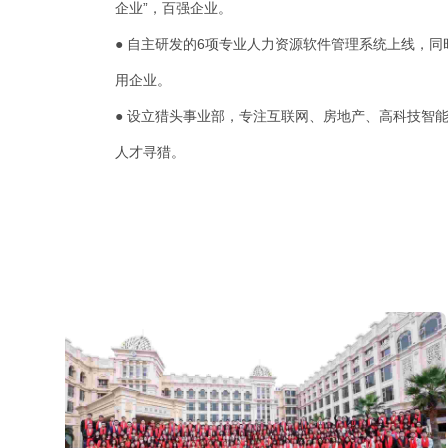
企业”，百强企业。
● 自主研发的6项专业人力资源软件管理系统上线，同
用企业。
● 设立猎头事业部，专注互联网、房地产、高科技智
人才寻猎。