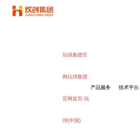
玩球集团官网玩球集团官网首页-玩
球(中国)
玩球集团官
网玩球集团
产品服务
技术平台
官网首页-玩
走进玩球集团官网
玩球集团官网玩球
球(中国)
集团官网玩球集团