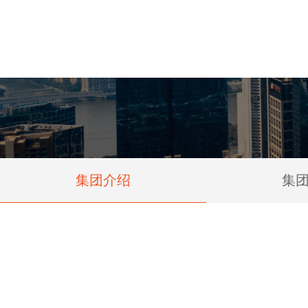
官网首页-玩球(中
国)-玩球(中国)
Enter Huanchuang
集团介绍
集