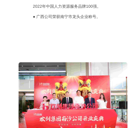
2022年中国人力资源服务品牌100强。
● 广西公司荣获南宁市龙头企业称号。