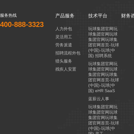
服务热线
产品服务
技术平台
财务
400-888-3323
人力外包
玩球集团官网玩
球集团官网玩球
灵活用工
集团官网玩球集
劳务派遣
团官网首页-玩球
(中国)-玩球(中
招聘流程外包
国) 招聘系统
猎头服务
玩球集团官网玩
残疾人安置
球集团官网玩球
集团官网玩球集
团官网首页-玩球
(中国)-玩球(中
国) eHR SaaS
蓝薪云人事
玩球集团官网玩
球集团官网玩球
集团官网玩球集
团官网首页-玩球
(中国)-玩球(中
国) 灵工