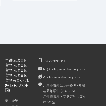
走进玩球集团
020-22091341
官网玩球集团
hc@calliope-textmining.com
官网玩球集团
官网玩球集团
//calliope-textmining.com
官网首页-玩球
(中国)-玩球(中
广州市番禺区东兴路317号碧
国)
桂园铂耀中心14F-15F
广州市番禺区基盛万科大厦A
集团介绍
栋301室