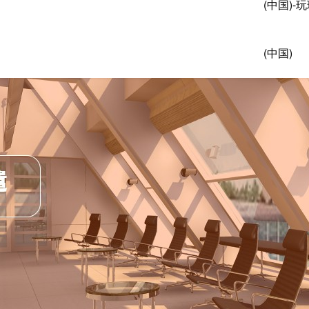
(中国)-
步走”战略，以确保灵活用工平稳落地。
(中国)