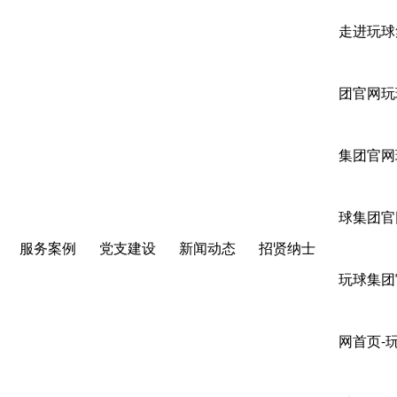
)
走进玩球
团官网玩
集团官网
何成功实施灵活用工
球集团官
服务案例
党支建设
新闻动态
招贤纳士
玩球集团
网首页-
言是一次重要的人力资源策略升级。若想成功实施并发挥其最大