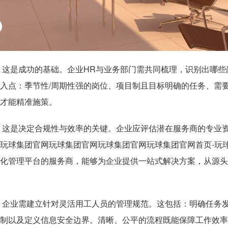
 这是成功的基础。企业HR与业务部门需共同梳理，识别出哪
入点：季节性/周期性强的岗位、项目制且目标明确的任务、需
才能精准施策。
 这是决定合规性与效率的关键。企业应评估潜在服务商的专业
球集团官网玩球集团官网玩球集团官网玩球集团官网首页-玩球(中
化管理平台的服务商，能够为企业提供一站式解决方案，从源头
 企业需建立针对灵活用工人员的管理规范。这包括：明确任务
制以及定义信息安全边界。清晰、公平的流程既能保障工作效率