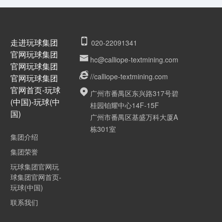
走进玩球集团
020-22091341
官网玩球集团
hc@calliope-textmining.com
官网玩球集团
//calliope-textmining.com
官网玩球集团
官网首页-玩球
广州市番禺区东兴路317号碧
(中国)-玩球(中
桂园铂耀中心14F-15F
国)
广州市番禺区基盛万科大厦A
栋301室
集团介绍
集团荣誉
玩球集团官网玩
球集团官网首页-
玩球(中国)
联系我们