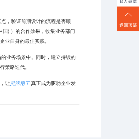
官方微信
试点，验证前期设计的流程是否顺
返回顶部
中国) ）的合作效果，收集业务部门
企业自身的最佳实践。
适的业务场景中。同时，建立持续的
行策略迭代。
，让
灵活用工
真正成为驱动企业发