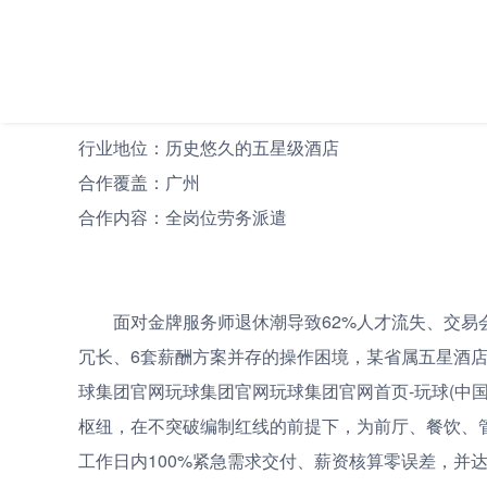
所在行业：酒店行业
行业地位：历史悠久的五星级酒店
合作覆盖：广州
合作内容：全岗位劳务派遣
面对金牌服务师退休潮导致62%人才流失、交易
冗长、6套薪酬方案并存的操作困境，某省属五星酒
球集团官网玩球集团官网玩球集团官网首页-玩球(中国
枢纽，在不突破编制红线的前提下，为前厅、餐饮、管
工作日内100%紧急需求交付、薪资核算零误差，并