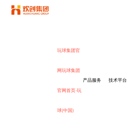
玩球集团官网玩球集团官网首页-玩球(中国
玩球集团官
网玩球集团
五星级酒店业全域弹性
产品服务
技术平台
官网首页-玩
球(中国)