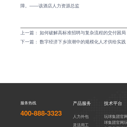
障。——该酒店人力资源总监
上一篇：
如何破解高标准招聘与复杂流程的交付困局
下一篇：
数字经济下乡浪潮中的规模化人才供给实践
服务热线
产品服务
技术平台
400-888-3323
人力外包
玩球集团官
球集团官网
灵活用工