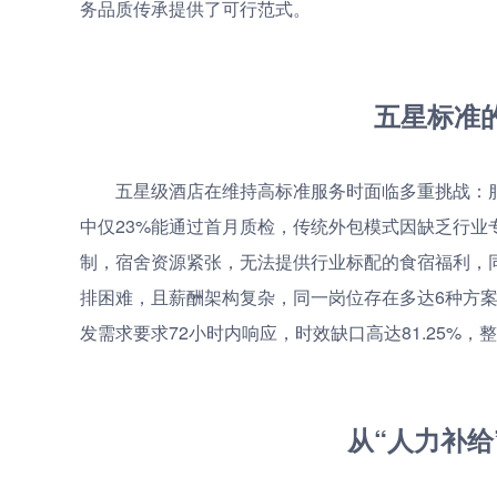
务品质传承提供了可行范式。
五星标准的
五星级酒店在维持高标准服务时面临多重挑战：
中仅23%能通过首月质检，传统外包模式因缺乏行业
制，宿舍资源紧张，无法提供行业标配的食宿福利，
排困难，且薪酬架构复杂，同一岗位存在多达6种方
发需求要求72小时内响应，时效缺口高达81.25%，
从“人力补给