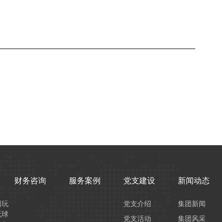
财务咨询
服务案例
党支建设
新闻动态
网玩
党支介绍
集团新闻
玩球
党支活动
集团风采