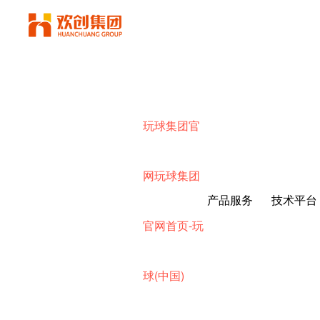
玩球集团官网玩球集团官网首页-玩球(中
国)
玩球集团官
网玩球集团
产品服务
技术平台
在县域电商热土上构建人
官网首页-玩
力协作新生态
球(中国)