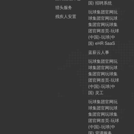
国) 招聘系统
猎头服务
玩球集团官网玩
残疾人安置
球集团官网玩球
集团官网玩球集
团官网首页-玩球
(中国)-玩球(中
国) eHR SaaS
蓝薪云人事
玩球集团官网玩
球集团官网玩球
集团官网玩球集
团官网首页-玩球
(中国)-玩球(中
国) 灵工
玩球集团官网玩
球集团官网玩球
集团官网玩球集
团官网首页-玩球
(中国)-玩球(中
国) 背调服务