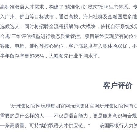
高标准双语人才需求，构建了“精准化+沉浸式”招聘生态体系。专
入广州、佛山等目标城市，通过高校、海归社群及金融圈层多维
选候选人；同时将招聘全流程拆解为5大模块，依托自研系统实现
合规”三维评估模型进行动态质量管控。项目最终实现所有岗位10
客服、电销、催收等核心岗位，客户满意度与入职体验双优，不
半年留存率更超85%，大幅领先行业平均水平。
客户评价
“玩球集团官网玩球集团官网玩球集团官网玩球集团官网首页-玩
需要的是什么样的人——不仅是语言能力，更是服务意识与合规
一条高质量、可持续的双语人才供应链。”
——该国际银行人力