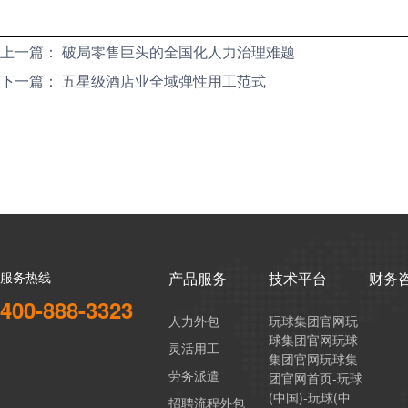
上一篇：
破局零售巨头的全国化人力治理难题
下一篇：
五星级酒店业全域弹性用工范式
服务热线
产品服务
技术平台
财务
400-888-3323
人力外包
玩球集团官网玩
球集团官网玩球
灵活用工
集团官网玩球集
劳务派遣
团官网首页-玩球
(中国)-玩球(中
招聘流程外包