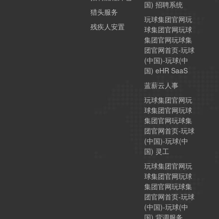
国) 招聘系统
猎头服务
玩球集团官网玩
残疾人安置
球集团官网玩球
集团官网玩球集
团官网首页-玩球
(中国)-玩球(中
国) eHR SaaS
蓝薪云人事
玩球集团官网玩
球集团官网玩球
集团官网玩球集
团官网首页-玩球
(中国)-玩球(中
国) 灵工
玩球集团官网玩
球集团官网玩球
集团官网玩球集
团官网首页-玩球
(中国)-玩球(中
国) 背调服务