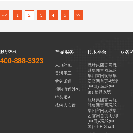
<<
1
2
3
4
5
>>
服务热线
产品服务
技术平台
财务
400-888-3323
人力外包
玩球集团官网玩
球集团官网玩球
灵活用工
集团官网玩球集
劳务派遣
团官网首页-玩球
(中国)-玩球(中
招聘流程外包
国) 招聘系统
猎头服务
玩球集团官网玩
残疾人安置
球集团官网玩球
集团官网玩球集
团官网首页-玩球
(中国)-玩球(中
国) eHR SaaS