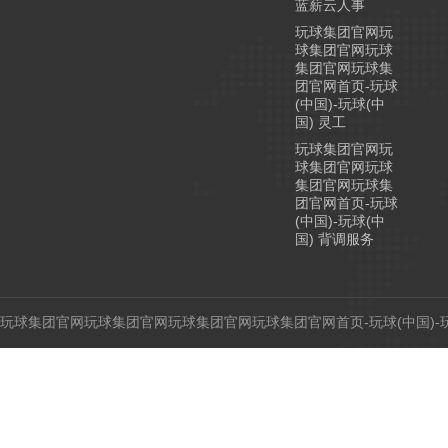
蓝薪云人事
玩球集团官网玩
球集团官网玩球
集团官网玩球集
团官网首页-玩球
(中国)-玩球(中
国) 灵工
玩球集团官网玩
球集团官网玩球
集团官网玩球集
团官网首页-玩球
(中国)-玩球(中
国) 背调服务
玩球集团官网玩球集团官网玩球集团官网玩球集团官网首页-玩球(中国)-玩