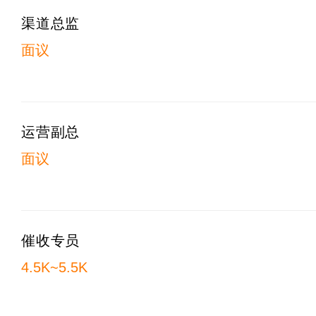
渠道总监
面议
运营副总
面议
催收专员
4.5K~5.5K