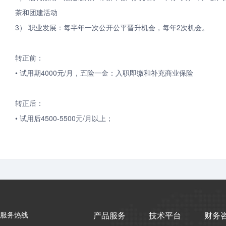
茶和团建活动
3） 职业发展：每半年一次公开公平晋升机会，每年2次机会。
转正前：
• 试用期4000元/月，五险一金：入职即缴和补充商业保险
转正后：
• 试用后4500-5500元/月以上；
服务热线
产品服务
技术平台
财务