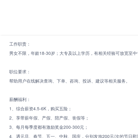
职位描述
公司福利：社保五险,全勤奖,节日福利,带薪年假
工作职责：
男女不限，年龄18-30岁；大专及以上学历，有相关经验可放宽至
职位要求：
帮助用户在线解决查询、下单、咨询、投诉、建议等相关服务。
薪酬福利：
1、综合薪资4.5-6K，购买五险；
2、享带薪年假、产假、陪产假、丧假等；
3、每月每季度都有激励奖金200-300元；
4、遇元旦、春节、五一、中秋、国庆，分别发放200元/次的节日慰