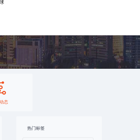
玩球
动态
热门标签