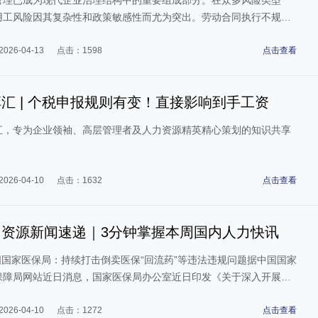
管理已成为现代企业治理结构中的重要组成部分。在众多风险类型
用工风险因其复杂性和政策敏感性而尤为突出。劳动合同执行不规
社保缴纳不及时、员工关系处理不当，都可能引发法律纠纷。人力外
企业风险管理体系中，正逐渐扮演着关键角色。首先，
026-04-13
点击：1598
点击查看
汇 | 个税申报规则有变！直接影响到手工资
汇，专为企业领袖、高层管理者及人力资源精英精心策划的知识共享
026-04-10
点击：1632
点击查看
力资源新闻速递｜3分钟掌握本周国内人力快讯
中国国家医保局：持续打击倒卖医保“回流药”等违法违规问题据中国国家
保障局网站近日消息，国家医保局办公室近日印发《关于深入开展打
保药品领域违法违规问题专项行动的通知》，对持续打击倒卖医保“回
”等违法违规问题进行专门部署。《通知
026-04-10
点击：1272
点击查看