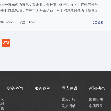
性用工难题
地区一家知名的家电制造企业，曾长期受困于明显的生产季节性波
旺季时订单激增，产线工人严重短缺，自主招聘耗时耗力且质量参差
；淡季时人员富余，又会面临高昂的闲置人力成本和法律风险。为破
一难题，该企业决定与一家专业的劳务派遣公司玩球集团官网玩球集
026-04-08
点击：1642
点击查看
玩球集团官网玩球集团官网首页-玩球(中国)-玩球(中国)
278
财务咨询
服务案例
党支建设
新闻动态
网玩
党支介绍
集团新闻
玩球
党支活动
集团风采
球集