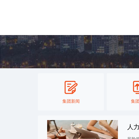
集团新闻
集
人