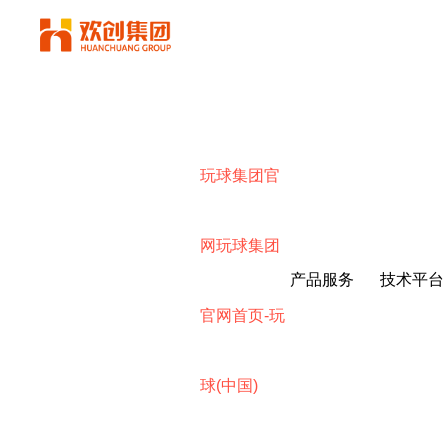
玩球集团官网玩球集团官网首页-玩球
玩球集团官
网玩球集团
新闻动态
产品服务
技术平台
官网首页-玩
News Dynamic
球(中国)
全新人力资源咨询，权威政府政策，丰富