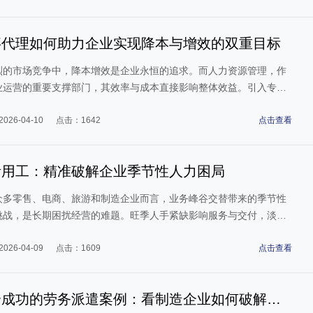
事代理如何助力企业实现降本与增效的双重目标
烈的市场竞争中，降本增效是企业永恒的追求。而人力资源管理，作
业运营的重要支撑部门，其效率与成本直接影响整体效益。引入专业
事代理服务，正成为企业实现人力资源领域“降本”与“增效”双重目标的
之选。在“降本”方面，人事代理首先带来
026-04-10
点击：1642
点击查看
活用工：精准破解企业季节性人力困局
众多零售、电商、旅游和制造企业而言，业务峰谷交替带来的季节性
挑战，是长期困扰经营的难题。旺季人手紧缺影响服务与交付，淡季
承担高昂的固定成本。而灵活用工，正是破解这一困局最精准的钥
传统应对方式往往是招聘大量临时工，但这面临着招
026-04-09
点击：1609
点击查看
个成功的劳务派遣案例：看制造企业如何破解季