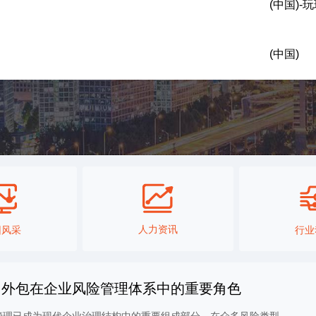
(中国)-
(中国)
人力资讯
团风采
行业
力外包在企业风险管理体系中的重要角色