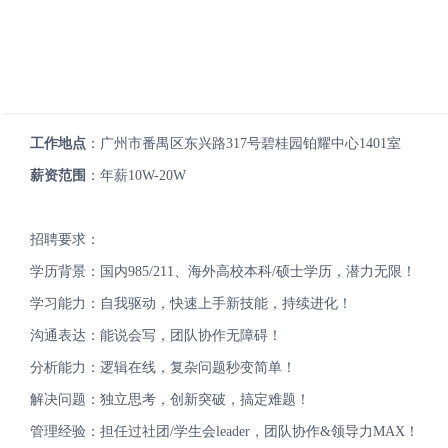
职位描述
公司福利：购车补贴,油费补贴,培训补贴,社保,公积金
工作地点
：
广州市番禺区东兴路
317号碧桂园铂耀中心1401室
薪资范围
：年薪
10
W-20W
招聘要求：
学历背景：国内
985/211、海外高校本科/硕士学历，潜力无限！
学习能力：自我驱动，快速上手新技能，持续进化！
沟通表达：能说会写，团队协作无障碍！
分析能力：逻辑在线，复杂问题秒变简单！
解决问题：独立思考，创新突破，搞定难题！
管理经验：担任过社团
/学生会leader，团队协作&领导力MAX！