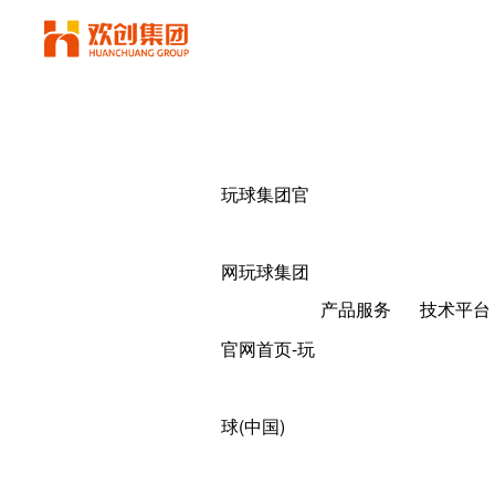
玩球集团官网玩球集团官网首页-玩球(中
国)
玩球集团官
网玩球集团
集团总部管培生
产品服务
技术平台
官网首页-玩
年薪10W-20W
申请
番禺 | 高校
球(中国)