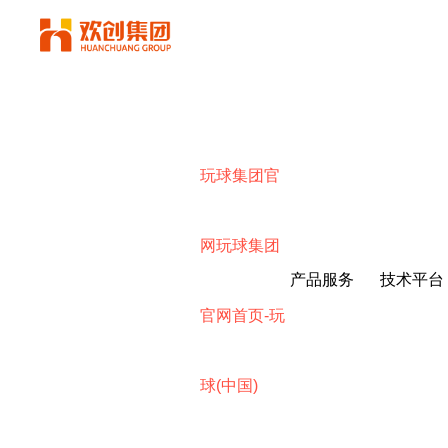
玩球集团官网玩球集团官网首页-玩
球(中国)
玩球集团官
网玩球集团
产品服务
技术平台
新闻动态
官网首页-玩
News Dynamic
全新人力资源咨询，权威政府政策，丰富智慧用工
球(中国)