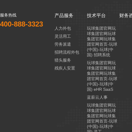
服务热线
产品服务
技术平台
财务
400-888-3323
人力外包
玩球集团官网玩
球集团官网玩球
灵活用工
集团官网玩球集
劳务派遣
团官网首页-玩球
(中国)-玩球(中
招聘流程外包
国) 招聘系统
猎头服务
玩球集团官网玩
残疾人安置
球集团官网玩球
集团官网玩球集
团官网首页-玩球
(中国)-玩球(中
国) eHR SaaS
蓝薪云人事
玩球集团官网玩
球集团官网玩球
集团官网玩球集
团官网首页-玩球
(中国)-玩球(中
国) 灵工