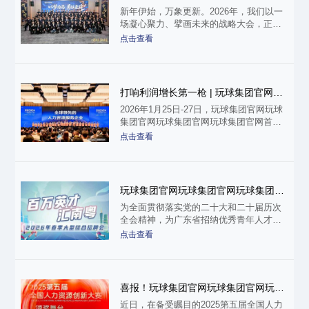
集团官网玩球集团官网玩球集团官网首
新年伊始，万象更新。2026年，我们以一
场凝心聚力、擘画未来的战略大会，正式
页-玩球(中国)-玩球(中国) 集团2026年
拉开玩球集团官网玩球集团官网玩球集团
点击查看
度战略会议圆满举行
官网玩球集团官网首页-玩球(中国)-玩球(中
国) 集团奋斗新篇章的序幕。2026年1月29
日至2月1日，来自集团总部及全国分子公
司的精英代表欢聚广州，共同回顾了过去
打响利润增长第一枪 | 玩球集团官网玩
一年取得的突破与成长，以坚定的决心和
球集团官网玩球集团官网玩球集团官网
2026年1月25日-27日，玩球集团官网玩球
信心共
集团官网玩球集团官网玩球集团官网首页-
首页-玩球(中国)-玩球(中国) 集团核心
玩球(中国)-玩球(中国) 集团核心团队在董
点击查看
团队勇夺《浓缩 EMBA
事长罗宁弟、党支部书记兼总裁陈文舒、
总裁郭志鹏的带领下，赴深圳参加行动教
育第581期《浓缩EMBA》专题培训，旨在
借鉴外部先进的管理战略、营销策略与组
玩球集团官网玩球集团官网玩球集团官
织经营理念，进一步统一团队思想、校准
网玩球集团官网首页-玩球(中国)-玩球
为全面贯彻落实党的二十大和二十届历次
年度
全会精神，为广东省招纳优秀青年人才，
(中国) 集团诚邀您参加“百万英才汇南
定于2026年3月15日、16日举办“百万英才
点击查看
粤”2026年春季大型综合招
汇南粤”2026年春季大型综合招聘会。玩球
集团官网玩球集团官网玩球集团官网玩球
集团官网首页-玩球(中国)-玩球(中国) 集团
将会莅临招聘会现场，诚邀各地英才共襄
喜报！玩球集团官网玩球集团官网玩球
盛会，期待与您相聚琶洲，共启职场新征
集团官网玩球集团官网首页-玩球(中
近日，在备受瞩目的2025第五届全国人力
程！