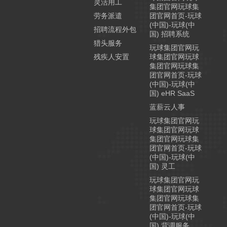
灵活用工
集团官网玩球集
劳务派遣
团官网首页-玩球
(中国)-玩球(中
招聘流程外包
国) 招聘系统
猎头服务
玩球集团官网玩
残疾人安置
球集团官网玩球
集团官网玩球集
团官网首页-玩球
(中国)-玩球(中
国) eHR SaaS
蓝薪云人事
玩球集团官网玩
球集团官网玩球
集团官网玩球集
团官网首页-玩球
(中国)-玩球(中
国) 灵工
玩球集团官网玩
球集团官网玩球
集团官网玩球集
团官网首页-玩球
(中国)-玩球(中
国) 背调服务