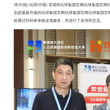
球(中国)-玩球(中国) 背调和玩球集团官网玩球集团官网
别是最新升级的玩球集团官网玩球集团官网玩球集团官网玩
纷通过扫码来体验这项服务，并进行了咨询和交流。