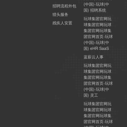
(中国)-玩球(中
招聘流程外包
国) 招聘系统
猎头服务
玩球集团官网玩
残疾人安置
球集团官网玩球
集团官网玩球集
团官网首页-玩球
(中国)-玩球(中
国) eHR SaaS
蓝薪云人事
玩球集团官网玩
球集团官网玩球
集团官网玩球集
团官网首页-玩球
(中国)-玩球(中
国) 灵工
玩球集团官网玩
球集团官网玩球
集团官网玩球集
团官网首页-玩球