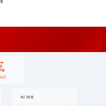
玩球
动态
热门标签