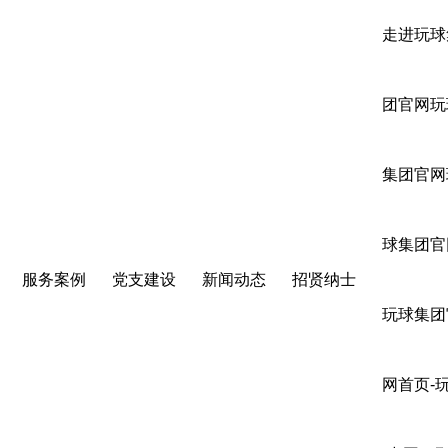
(中国)
走进玩球
团官网玩
集团官网
球集团官
服务案例
党支建设
新闻动态
招贤纳士
玩球集团
网首页-
vities