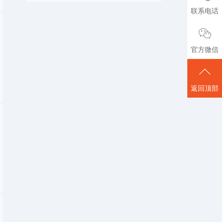
联系电话
官方微信
返回顶部