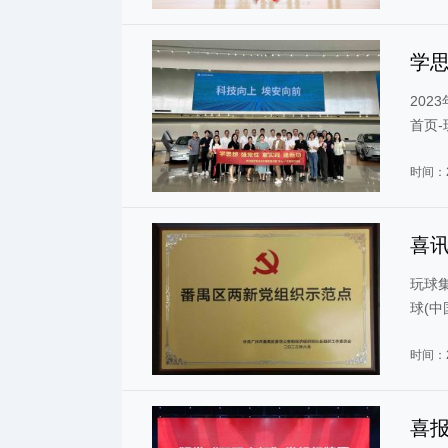
支部
学思
团官
20
玩球
首页-
两新
性、
时间：2
喜
球集
玩球
荣获
球(
工作
时间：2
喜