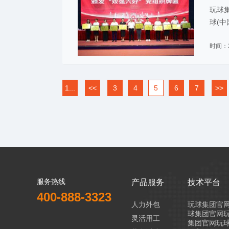
球集
玩球
荣获
球(中
号。
时间：2
1...
<<
3
4
5
6
7
>>
服务热线
产品服务
技术平台
400-888-3323
人力外包
玩球集团官
球集团官网
灵活用工
集团官网玩