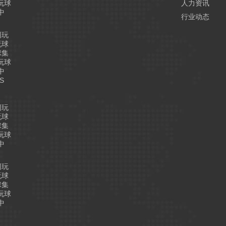
玩球
人力资讯
中
行业动态
网玩
玩球
球集
玩球
中
S
网玩
玩球
球集
玩球
中
网玩
玩球
球集
玩球
中