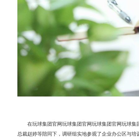
在玩球集团官网玩球集团官网玩球集团官网玩球集团官
总裁赵婷等陪同下，调研组实地参观了企业办公区与培训