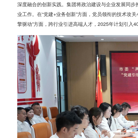
深度融合的创新实践。集团将政治建设与企业发展同步推
业工作。在“党建+业务创新”方面，党员领衔的技术攻关
擎驱动”方面，跨行业引进高端人才，2025年计划引入