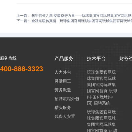
上一篇：
筑牢信仰之基 凝聚奋进力量——玩球集团官网玩球集团官网玩球集
下一篇：
金秋送暖传真情，玩球集团官网玩球集团官网玩球集团官网玩球集团
服务热线
产品服务
技术平台
财务
400-888-3323
人力外包
玩球集团官网玩
球集团官网玩球
灵活用工
集团官网玩球集
劳务派遣
团官网首页-玩球
(中国)-玩球(中
招聘流程外包
国) 招聘系统
猎头服务
玩球集团官网玩
残疾人安置
球集团官网玩球
集团官网玩球集
团官网首页-玩球