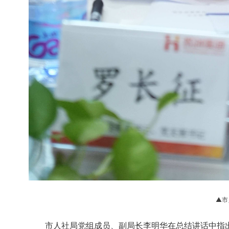
▲市
市人社局党组成员、副局长李明华在总结讲话中指