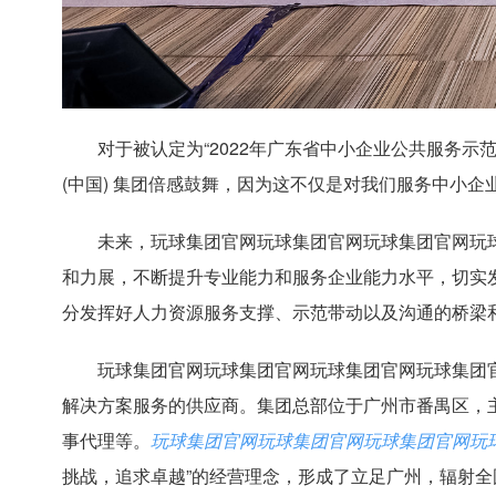
对于被认定为“2022年广东省中小企业公共服务示
(中国) 集团倍感鼓舞，因为这不仅是对我们服务中小
未来，玩球集团官网玩球集团官网玩球集团官网玩球集
和力展，不断提升专业能力和服务企业能力水平，切实
分发挥好人力资源服务支撑、示范带动以及沟通的桥梁
玩球集团官网玩球集团官网玩球集团官网玩球集团官网首
解决方案服务的供应商。集团总部位于广州市番禺区，
事代理等。
玩球集团官网玩球集团官网玩球集团官网玩球集
挑战，追求卓越”的经营理念，形成了立足广州，辐射全国