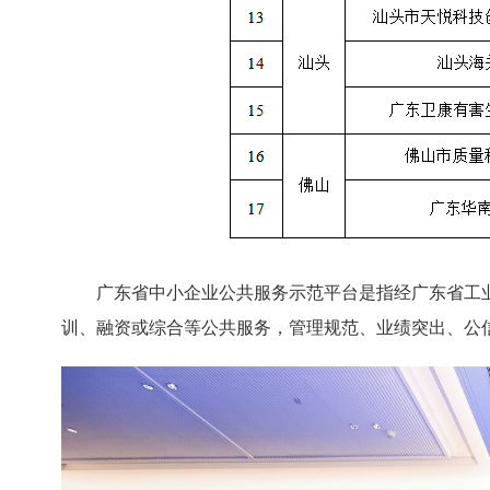
广东省中小企业公共服务示范平台是指经广东省工
训、融资或综合等公共服务，管理规范、业绩突出、公