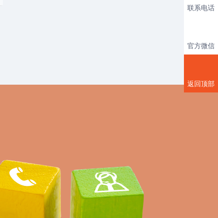
联系电话
官方微信
返回顶部