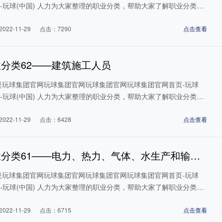
)-玩球(中国) 人力为大家整理的职业分类，帮助大家了解职业分类情
当你有职业困惑时，请经常查阅，帮助做出正确选择。
022-11-29
点击：7290
点击查看
分类62——建筑施工人员
是玩球集团官网玩球集团官网玩球集团官网玩球集团官网首页-玩球
)-玩球(中国) 人力为大家整理的职业分类，帮助大家了解职业分类情
当你有职业困惑时，请经常查阅，帮助做出正确选择。
022-11-29
点击：6428
点击查看
业分类61——电力、热力、气体、水生产和输配
员
是玩球集团官网玩球集团官网玩球集团官网玩球集团官网首页-玩球
)-玩球(中国) 人力为大家整理的职业分类，帮助大家了解职业分类情
当你有职业困惑时，请经常查阅，帮助做出正确选择。
022-11-29
点击：6715
点击查看