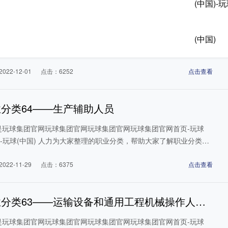
(中国)-
分类65——军队人员
是玩球集团官网玩球集团官网玩球集团官网玩球集团官网首页-玩球
(中国)
)-玩球(中国) 人力为大家整理的职业分类，帮助大家了解职业分类情
当你有职业困惑时，请经常查阅，帮助做出正确选择。
022-12-01
点击：6252
点击查看
分类64——生产辅助人员
是玩球集团官网玩球集团官网玩球集团官网玩球集团官网首页-玩球
)-玩球(中国) 人力为大家整理的职业分类，帮助大家了解职业分类情
当你有职业困惑时，请经常查阅，帮助做出正确选择。
022-11-29
点击：6375
点击查看
业分类63——运输设备和通用工程机械操作人员
有关人员
是玩球集团官网玩球集团官网玩球集团官网玩球集团官网首页-玩球