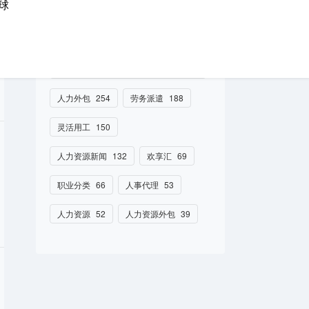
热门标签
玩球
玩球集团官网玩球集团官网玩球集团官
网玩球集团官网首页-玩球(中国)-玩球
(中国) 集团
343
人力外包
254
劳务派遣
188
灵活用工
150
人力资源新闻
132
欢享汇
69
职业分类
66
人事代理
53
人力资源
52
人力资源外包
39