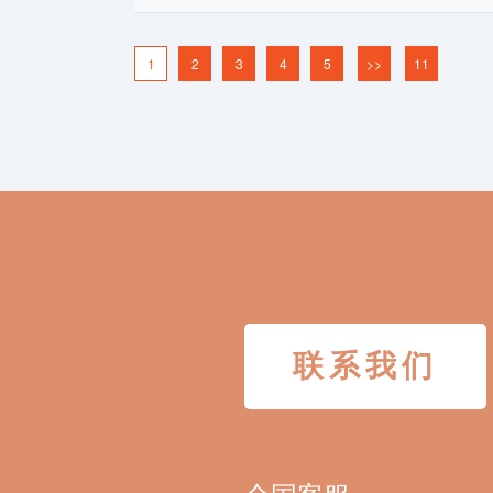
1
2
3
4
5
>>
11
联系我们