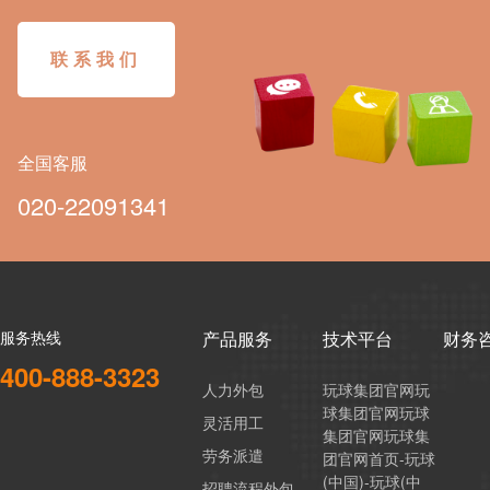
联系我们
全国客服
020-22091341
服务热线
产品服务
技术平台
财务
400-888-3323
人力外包
玩球集团官网玩
球集团官网玩球
灵活用工
集团官网玩球集
劳务派遣
团官网首页-玩球
(中国)-玩球(中
招聘流程外包